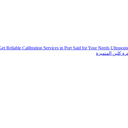
Get Reliable Calibration Services in Port Said for Your Needs
Ultrason
ة كلين المتميزة