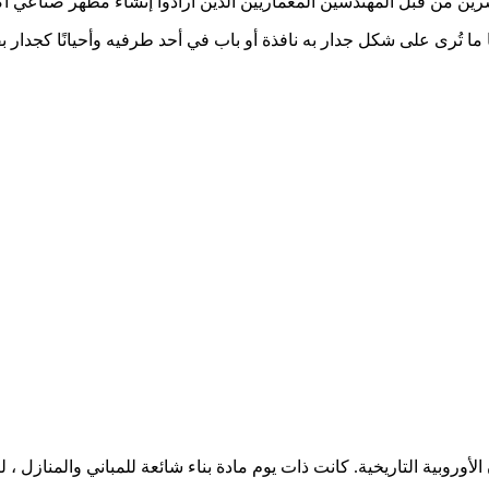
رين من قبل المهندسين المعماريين الذين أرادوا إنشاء مظهر صناعي أكث
ا ما تُرى على شكل جدار به نافذة أو باب في أحد طرفيه وأحيانًا كجدار 
أوروبية التاريخية. كانت ذات يوم مادة بناء شائعة للمباني والمنازل ، ل