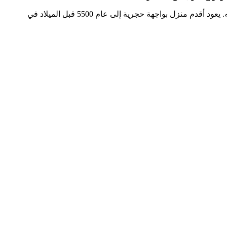
كانت منازل الواجهات الحجرية موجودة منذ فترة طويلة. في العصور القديمة ، تم استخدام الحجر لبناء المنازل حيث كان متينًا وسهل العمل به. يعود أقدم منزل بواجهة حجرية إلى عام 5500 قبل الميلاد في