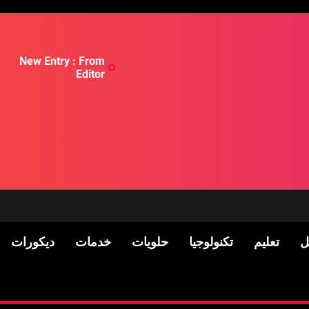
New Entry : From
Editor
ل
تعليم
تكنولوجيا
حلويات
خدمات
ديكورات
لسكان
Pre-shipment Inspection 