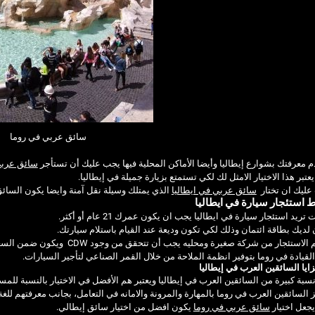
سائق عربي في روما
 معرفتك بشوارع إيطاليا وأيضا الأماكن المحلية فيها يجب عليك أن تستأجر
سائق عربي
تبر هذا الاختيار الامثل لك لكي تستمتع بزيارة جميلة في إيطاليا.
عليك ان تختار
سائق عربي في ايطاليا
الذي يمتلك وسيلة نقل آمنة وايضا يكون السائ
استئجار سيارة في ايطاليا
 تريد استئجار سيارة في ايطاليا يجب ان يكون عمرك 21 عام أو أكثر.
لديك بطاقة ائتمان وذلك لكي تكون وديعة عند القيام باستلام سيارتك.
لاستئجار من شركة صغيرة ومحليه يجب أن تتحقق من وجود CDW ويكون ضمن السعر قبل أن تتم عملية الحجز.
القيادة في روما بتوفير انظمة الملاحة من خلال القمر الصناعي لتأجير السيارات.
ايا السائقين العرب في إيطاليا
سبة كبيرة من السائقين العرب في إيطاليا ويعتبر هم الأفضل في الاختيار بالنسبة للمسا
 السائقين العرب في روما بالمهارة والمرونة والامانه في التعامل، بجانب معرفتهم للغة
جعل اختيار
سائق عربي في روما
يكون افضل من اختيار سائق إيطالي.