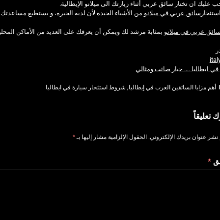
ب عليك ان تختار سائق عربي أثناء زيارتك الى ميلانو الإيطالية.
استئجار
سائق عربي في ميلانو
من الأشياء الجيدة لأن لديه الخبره، و يستطيع مساعدتك أ
ائق عربي في ميلانو
بمثابة مرشد لك ويمكن أن يعرفك على العديد من الأماكن المحلية
ر
ital
ي ايطاليا …. خيار صائب ومثالي
أهم مزايا السائقين العرب في إيطاليا
,
شروط استئجار سيارة في ايطاليا
ك تعليقاً
 نشر عنوان بريدك الإلكتروني.
الحقول الإلزامية مشار إليها بـ
*
يق
*