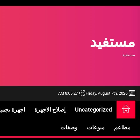
Ski
t
th
conten
مستفيد
مستفيد
8:05:28 AM
Friday, August 7th, 2026
خدمات شركة الجوهرة كلين المتميزة
Uncategorized
إصلاح الاجهزة
اجهزة تجمي
فتح اقفال الزهراء: تحقيق الأمان والحماية ل
مطاعم
منوعات
وصفات
Standards in Saudi Arabia: What to Know