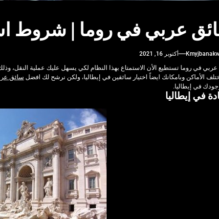
ئق عربي في روما | شروط است
Kmyjbanak
أكتوبر 16, 2021
ربي في روما تستطيع الأن الاستمتاع بهذا النظام لكي يسهل عليك عملية النقل، وذلك
لف الأماكن وبامكانك ايضاً اختيار سائقين في إيطاليا، ولكن نرشح لك افضل
سائق عربي
وجودك في إيطاليا.
ادة في إيطاليا