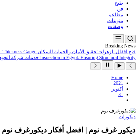
طبخ
فن
مطاعم
منوعات
وصفات
Breaking News
فتح اقفال الزهراء: تحقيق الأمان والحماية للسكان
ic Thickness Gauge
Inspection in Egypt: Ensuring Structural Integrity
خدمات شركة الجوهر
Home
2021
أكتوبر
31
ديكورات
ديكور غرف نوم | افضل أفكار ديكورغرف نوم