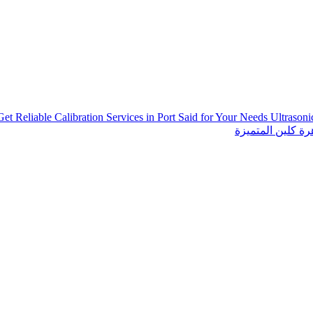
Get Reliable Calibration Services in Port Said for Your Needs
Ultrason
ة كلين المتميزة