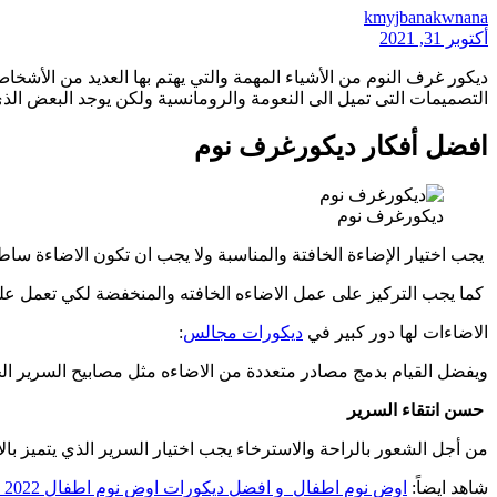
kmyjbanakwnana
أكتوبر 31, 2021
ديكور غرف النوم من الأشياء المهمة والتي يهتم بها العديد من الأش
التصميمات التى تميل الى النعومة والرومانسية ولكن يوجد البعض ا
افضل أفكار ديكورغرف نوم
ديكورغرف نوم
يجب اختيار الإضاءة الخافتة والمناسبة ولا يجب ان تكون الاضاءة ساطع
كما يجب التركيز على عمل الاضاءه الخافته والمنخفضة لكي تعمل على
الاضاءات لها دور كبير في
ديكورات مجالس
:
ويفضل القيام بدمج مصادر متعددة من الاضاءه مثل مصابيح السرير ال
حسن انتقاء السرير
من أجل الشعور بالراحة والاسترخاء يجب اختيار السرير الذي يتميز 
شاهد ايضاً:
اوض نوم اطفال و افضل ديكورات اوض نوم اطفال 2022