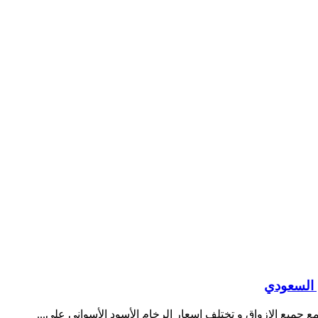
 السعودي
 جميع الازواق و تختلف اسعار الرخام الأسود الأسواني على...