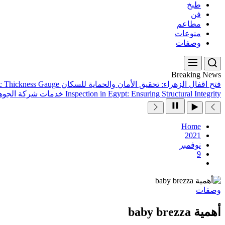
طبخ
فن
مطاعم
منوعات
وصفات
Breaking News
فتح اقفال الزهراء: تحقيق الأمان والحماية للسكان
ic Thickness Gauge
Inspection in Egypt: Ensuring Structural Integrity
خدمات شركة الجوهر
Home
2021
نوفمبر
9
وصفات
أهمية baby brezza