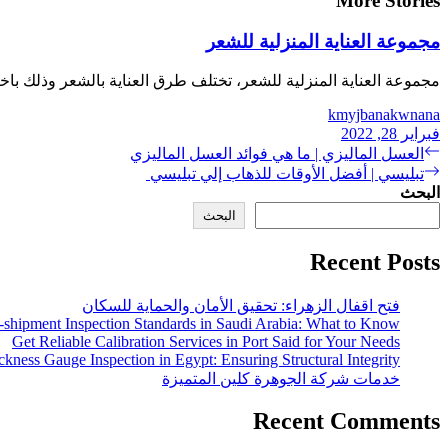
More Stories
مجموعة العناية المنزلية للشعر
مجموعة العناية المنزلية للشعر، تختلف طرق العناية بالشعر وذلك باختل
kmyjbanakwnana
فبراير 28, 2022
Previous
تصفّح
العسل الماليزي | ما هي فوائد العسل الماليزي
post:
Next
تبليسي | أفضل الأوقات للذهاب إلي تبليسي
المقالات
post:
البحث
البحث
Recent Posts
فتح اقفال الزهراء: تحقيق الأمان والحماية للسكان
-shipment Inspection Standards in Saudi Arabia: What to Know
Get Reliable Calibration Services in Port Said for Your Needs
ckness Gauge Inspection in Egypt: Ensuring Structural Integrity
خدمات شركة الجوهرة كلين المتميزة
Recent Comments