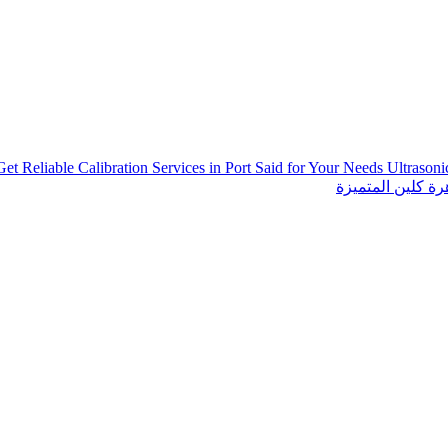
Get Reliable Calibration Services in Port Said for Your Needs
Ultrason
ة كلين المتميزة