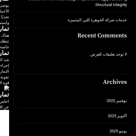
Structural Integrity
يوصى ع
الأعما
تحديًا
خدمات شركة الجوهرة كلين المتميزة
واستش
تمار
Recent Comments
تتطلب 
خاصة، 
تمار
لا توجد تعليقات للعرض.
شد الب
إجراء 
التمار
تقوية 
Archives
قوة ال
تمار
نوفمبر 2025
اجلس ع
عن الأ
أكتوبر 2025
يونيو 2025