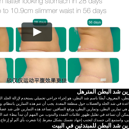
ين شد البطن المترهل
طن، المعروف أيضًا باسم شد البطن، هو إجراء جراحي تجميلي يستخدم لإزالة الجلد ا
دة في شد الجلد والعضلات حول منطقة المعدة. يجب أن تتم هذه التمارين بانتظام، و
هي تمارين البطن، وتمارين البطن، ورفع الساقين. تساعد هذه التمارين على شد عضلا
مكن أن تساعد في تقليل ظهور علامات التمدد والندوب. من المهم أن تبدأ ببطء عند القي
ين، واستمع إلى جسدك لتجنب إجهاد نفسك بشكل مفرط. إذا شعرت بأي ألم أو إزعاج، 
ين شد البطن للمبتدئين في البيت