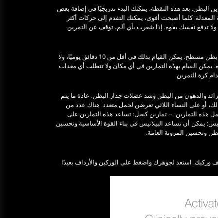
ن البطن. بعد هذه النقطة، يمكنك البدء تدريجيًا في إضافة بعض
Ultrasonic Thickness Gauge
ة المعدلة. كلما أصبحت أقوى، يمكنك التقدم إلى حركات أكثر
Inspection in Egypt: Ensuring
 ولا تدفع نفسك بقوة. إذا شعرت بأي ألم، توقف عن التمرين
Structural Integrity
يونيو 16, 2025
هناك عدد من التمارين المختلفة التي يمكن أن تساعد في شد عضلات المعدة وإضفاء مظهر بطن مسطح. يمكن القيام بذلك في أقل من 10 دقائق يوميًا، ولا
خدمات شركة الجوهرة كلين المتميزة
 يمكن القيام بهذه التمارين في أي مكان ولا تتطلب أي معدات
ام كرة التمرين.
فبراير 17, 2025
زائد والدهون من البطن وشد عضلات جدار البطن. عادة ما يتم
لذلك، أو على النساء اللائي تعرضن لحمل متعدد. هناك عدد من
ل هذه التمارين: – تمارين كيجل: تساعد هذه التمارين على
يس: يمكن أن تساعد البيلاتيس في بناء القوة الأساسية وتحسين
طن وتحسين المرونة العامة.
 وركيك. استعد لجوهرك واضغط على الوركين والأرداف بعيدًا