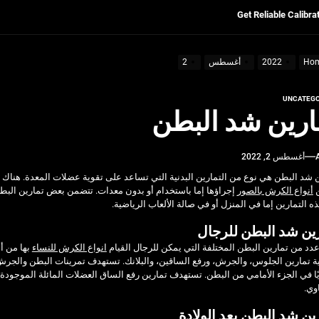
Ultrasonic Thickness Gauge Inspectio
Ho
2022
أغسطس
2
لسكان
UNCATEGO
Pre-shipment Inspection 
ارين شد البطن
Get Reliable Calibra
أغسطس 2, 2022
Ultrasonic Thickness Gauge Inspectio
 شد البطن هي نوع من التمارين البدنية التي تساعد على تقوية عضلات المعدة. هناك ع
ن
أنواع الكرش بالصور
إجراؤها إما باستخدام أو بدون معدات. تتضمن بعض تمارين البطن
ذه التمارين إما في المنزل أو في صالة الألعاب الرياضية.
ين شد البطن للرجال
دد من تمارين البطن المختلفة التي يمكن للرجال القيام
انواع الكرش للنساء
بها من أ
ة تمارين الجلوس، والجرش، ورفع الساقين، والبلانك. تستهدف تمرينات البطن والجرش 
ا في الجزء الأمامي من البطن. تستهدف تمارين رفع الساق العضلات المائلة الموجودة
وي.
ين شد البطن بعد الولادة