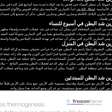
مومًا بأن تنتظر النساء حتى فحص ما بعد الولادة لمدة ستة أسابيع قبل البدء في تماري
ل الأساسية.
اشكال الكرش
ابدأ بالتمارين الأساسية مثل إمالة الحوض والألواح الخشبي
 مثل تمارين البلانك الكاملة وتمارين البطن وتمارين البطن. تذكر أن تستمع إلى جسدك
ر طبيبك.
ين شد البطن في أسبوع للنساء
أي معدات خاصة. تمرينات الجلوس والسحق هما من أكثر التمارين شيوعًا لشد المعدة.
ومن التمارين الأخرى التي يمكن أن تساعد في تهدئة المعدة، البيلاتس واليوجا واستخد
ين شد البطن في المنزل
طن، المعروف أيضًا باسم شد البطن، هو إجراء جراحي تجميلي يستخدم لإزالة الجلد ال
هذه الجراحة على الأشخاص الذين فقدوا قدرًا كبيرًا من الوزن ولديهم جلد زائد نتيجة 
ين التي يمكن القيام بها في المنزل للمساعدة في تحسين نتائج عملية شد البطن. وتشم
عضلات قاع الحوض، والتي يمكن أن توفر الدعم لعضلات البطن وتحسن النتائج. – بيلات
عضلات في منطقة البطن. – اليوجا: يمكن أن تساعد اليوجا على شد وتناغم عضلات الب
ين شد البطن للمبتدئين
لى الأرض مع ثني ركبتيك وقدميك مستوية على الأرض. ضع يديك على الأرض قليلاً خلف
رض. افرد ركبتيك حتى تصبح مستقيمة، ثم عد إلى وضع البداية. هذا ممثل واحد.