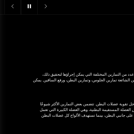
Structural Integrity
يونيو 16, 2025
خدمات شركة الجوهرة كلين المتميزة
فبراير 17, 2025
فتح اقفال الزهراء: تحقيق الأمان
والحماية للسكان
نوفمبر 22, 2025
دد من التمارين المختلفة التي يمكن إجراؤها لتحقيق ذلك،
 الشائعة تمارين الجلوس، وتمارين البطن، ورفع الساقين. يمكن
Pre-shipment Inspection
Standards in Saudi Arabia: What
to Know
أكتوبر 14, 2025
جل تقوية عضلات البطن. تتضمن بعض التمارين الأكثر شيوعًا
العضلة المستقيمة البطنية، وهي العضلة الكبيرة التي تعمل
Get Reliable Calibration Services
 على جانبي البطن، بينما تستهدف الألواح كل عضلات البطن
in Port Said for Your Needs
يونيو 25, 2025