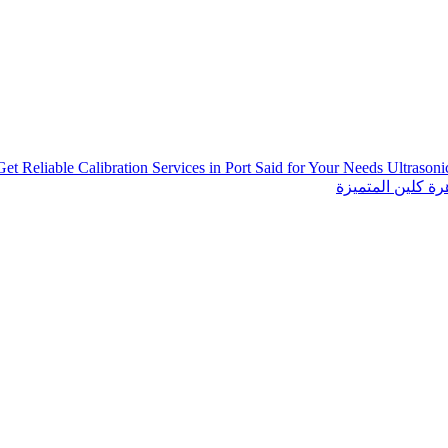
Get Reliable Calibration Services in Port Said for Your Needs
Ultrason
ة كلين المتميزة