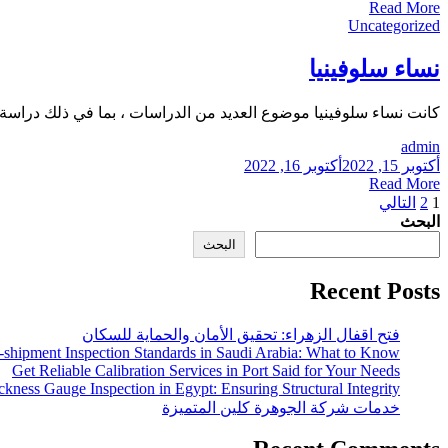
Read More
Uncategorized
نساء سلوفينيا
كانت نساء سلوفينيا موضوع العديد من الدراسات ، بما في ذلك دراسة نُشرت في مجلة "Social Science Research" في عام 2008.
admin
أكتوبر 15, 2022
أكتوبر 16, 2022
Read More
تعدد
1
2
التالي
البحث
صفحات
البحث
المقالات
Recent Posts
فتح اقفال الزهراء: تحقيق الأمان والحماية للسكان
-shipment Inspection Standards in Saudi Arabia: What to Know
Get Reliable Calibration Services in Port Said for Your Needs
ckness Gauge Inspection in Egypt: Ensuring Structural Integrity
خدمات شركة الجوهرة كلين المتميزة