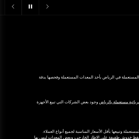
Structural Integrity
يونيو 16, 2025
خدمات شركة الجوهرة كلين المتميزة
فبراير 17, 2025
فتح اقفال الزهراء: تحقيق الأمان
والحماية للسكان
نوفمبر 22, 2025
 المستعملة في الرياض بأخذ المعدات المستعملة وفحصها بدقة
Pre-shipment Inspection
Standards in Saudi Arabia: What
to Know
ربائية مستعملة بالرياض
وجود بعض الشركات التي تبيع الأجهزة
أكتوبر 14, 2025
Get Reliable Calibration Services
in Port Said for Your Needs
يونيو 25, 2025
ستعملة وتبيعها بأقل الأسعار المناسبة لجميع أنواع العملاء.
، فقط خدوش طفيفة على الإطار الخارجي، وبعض المعدات ليس بها