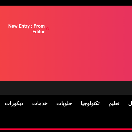
New Entry : From
Editor
ل
تعليم
تكنولوجيا
حلويات
خدمات
ديكورات
لسكان
Pre-shipment Inspection 