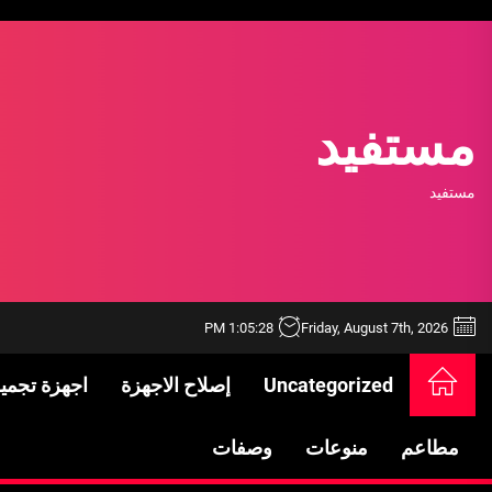
Ski
t
th
conten
مستفيد
مستفيد
1:05:29 PM
Friday, August 7th, 2026
خدمات شركة الجوهرة كلين المتميزة
Uncategorized
إصلاح الاجهزة
اجهزة تجمي
فتح اقفال الزهراء: تحقيق الأمان والحماية ل
مطاعم
منوعات
وصفات
Standards in Saudi Arabia: What to Know