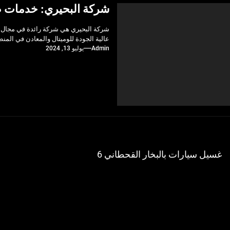
شركة البحيري: خدمات صي
شركة البحيري هي شركة رائدة في مجال خ
عالية الجودة للوميتال والمعادن في الم
Admin
يوليو 13, 2024
فّح
غسيل سيارات بالبخار القحطاني 6
Previ
مقالات
po