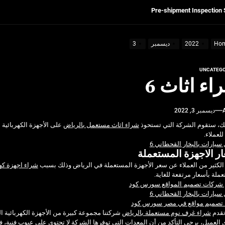
Get Reliable Calibra
Ultrasonic Thickness Gauge Inspectio
Ho
2022
ديسمبر
3
UNCATEGO
لسكان
اء اثاث 6
Pre-shipment Inspection 
ديسمبر 3, 2022
Get Reliable Calibra
لك، ستقوم الشركة التي تستحوذ
شراء اثاث مستعمل بالرياض
على الأجهزة الكهربائية
Ultrasonic Thickness Gauge Inspectio
للعملاء.
يارات بالبخار القحطاني 6
ر الاجهزة المستعملة
الكثير من العملاء عن سعر الأجهزة المستعملة في الرياض وذلك بسبب
شراء اجهزة كه
ملة بأسعار مرتفعة للغاية.
شركات تصميم المواقع سورس كود
يارات بالبخار القحطاني 6
تصميم مواقع في مصر سورس كود
تقدم
شراء غرف نوم مستعملة بالرياض
شركتنا مجموعة كبيرة من الأجهزة الكهربائية الم
العميل، يرجى التأكد من أن المعدات التي توفرها الشركة لا تحتوي على عيوب فنية