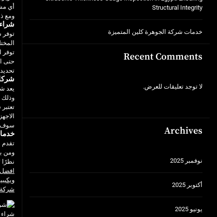
أي مش
Structural Integrity
ومع ذل
شراء 
خدمات شركة الجوهرة كلين المتميزة
توفر ش
المختل
توفر ا
Recent Comments
حتى اك
تحديد 
شركات
لا توجد تعليقات للعرض.
يعد شر
وذلك ل
تعتبر 
الاجهز
سوف تج
Archives
خدما
تقدم ش
ومن بي
نوفمبر 2025
نظرًا 
افضل 
ويكيبيد
أكتوبر 2025
شركة 
يونيو 2025
شراء 