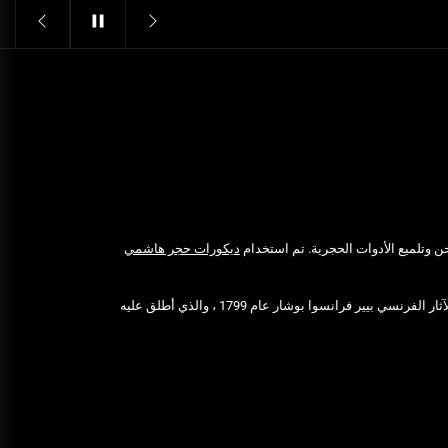
Structural Integrity
يونيو 16, 2025
خدمات شركة الجوهرة كلين المتميزة
فبراير 17, 2025
فتح اقفال الزهراء: تحقيق الأمان
والحماية للسكان
نوفمبر 22, 2025
 وتلميع الأدوات الحجرية. تم استخدام
ديكورات حجر هاشمي
Pre-shipment Inspection
Standards in Saudi Arabia: What
to Know
الفرعوني الأبيض لأول مرة من قبل عالم الآثار الفرنسي بيير فرانسوا بوشار عام 1799 ، والذي أطلق عليه
أكتوبر 14, 2025
Get Reliable Calibration Services
in Port Said for Your Needs
يونيو 25, 2025