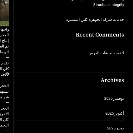
Structural Integrity
خدمات شركة الجوهرة كلين المتميزة
واجهات
Recent Comments
الحجر 
إنتاج ا
تم الع
الهيما
لا توجد تعليقات للعرض.
—
تقدم ه
كان ال
لآلاف 
Archives
—
الحجر 
يشتهر 
شواهد 
نوفمبر 2025
—
الحجر 
أكتوبر 2025
الأخرى
كان ال
التحمل
يونيو 2025
—