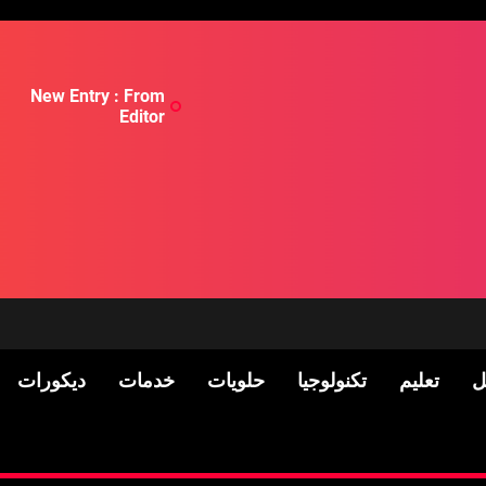
New Entry : From
Editor
ل
تعليم
تكنولوجيا
حلويات
خدمات
ديكورات
لسكان
Pre-shipment Inspection 