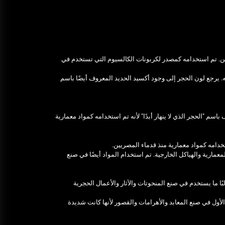
Ultrasonic Thickness Gauge
Inspection in Egypt: Ensuring
Structural Integrity
يونيو 16, 2025
ن. تم استخدامه كمصدر لكربونات الكالسيوم التي تستخدم في
خدمات شركة الجوهرة كلين المتميزة
 يرجع لون الحجر إلى وجود أكسيد الحديد المعروف أيضًا باسم
فبراير 17, 2025
سم "الحجر الذي لا ينهار أبدًا" لأنه تم استخدامه كمواد معمارية
خدامه كمواد معمارية منذ قدماء المصريين.
لمعمارية والهياكل الخارجية. تم استخدام المواد أيضًا في صنع
ا ما يستخدم في صنع المنحوتات والآثار والأعمال الحجرية
لأول في صنع المعابد والأهرامات والقصور لأنها كانت شديدة