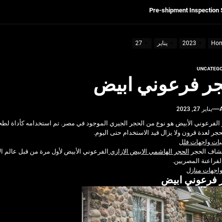
Get Reliable Calibra
Ultrasonic Thickness Gauge Inspectio
Ho
2023
يناير
27
UNCATEGO
لسكان
ر فرعوني ابيض
Pre-shipment Inspection 
يناير 27, 2023
Get Reliable Calibra
الفرعوني الأبيض هو نوع من الحجر الجيري الموجود في مصر. تم استخدامه كأداة لطحن
Ultrasonic Thickness Gauge Inspectio
حجر لعدة قرون ولا يزال قيد الاستخدام حتى اليوم.
ات واجهات فلل
تشاف الحجر
الحجر الهاشمي الابيض الازازي
فراعنة المصريين.
واجهات منازل
 فرعوني ابيض