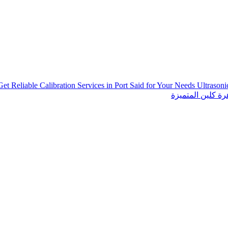
Get Reliable Calibration Services in Port Said for Your Needs
Ultrason
ة كلين المتميزة