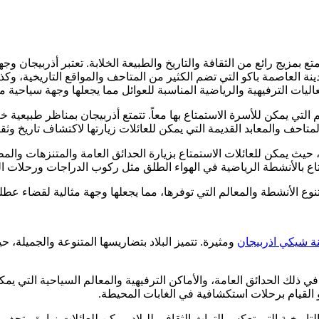
ع بمزيج رائع من الثقافة والتاريخ والطبيعة الخلابة. تعتبر أذربيجان 
ينة العاصمة باكو التي تضم الكثير من المتاحف والمواقع التاريخية، وك
فعاليات الترفيهية والرياضية المناسبة للعوائل مما يجعلها وجهة سياحية 
 التي يمكن للأسرة الاستمتاع بها معاً. تتمتع أذربيجان بمناظر طبيعية 
احف والمعابد القديمة التي يمكن للعائلات زيارتها لاكتشاف تاريخ وثقاف
، حيث يمكن للعائلات الاستمتاع بزيارة الحدائق العامة والمتنزهات وال
تاع بالأنشطة الرياضية في الهواء الطلق مثل ركوب الدراجات ورحلات ا
وع الأنشطة والمعالم التي توفرها، مما يجعلها وجهة مثالية لقضاء عطل
ة شيكي اذربيجان
ومثيرة. تتميز البلاد بتضاريسها المتنوعة والجميلة، 
 في ذلك الحدائق العامة، والأماكن الترفيهية والمعالم السياحية التي 
و القيام برحلات استكشافية في الغابات المحيطة.
التاريخية التي تعكس التراث الثقافي للبلاد. يمكن للعائلات زيارة متح