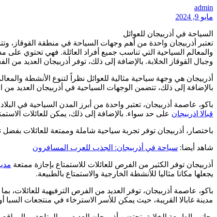
admin
مايو 9, 2024
السياحة في أذربيجان للعوائل
تعتبر أذربيجان واحدة من أهم وجهات السياحة في منطقة القوقاز، وتتمت
والمعالم السياحية التي تناسب جميع أفراد العائلة. فهي تحتوي على مد
وجبال القوقاز الخلابة. بالإضافة إلى ذلك، توفر أذربيجان العديد من ال
أذربيجان هي وجهة سياحية مثالية للعوائل نظراً لتنوع الأنشطة والمعالم
بالإضافة إلى ذلك، تتضمن الوجهات السياحية في أذربيجان العديد من المت
باكو، عاصمة أذربيجان، تعتبر واحدة من أبرز المدن السياحية في البلاد
قبالا اذربيجان
على حد سواء. بالإضافة إلى ذلك، يمكن للعائلات الاستم
باختصار، أذربيجان توفر تجربة سياحية شاملة وممتعة للعائلات بفضل تن
شاهد أيضا:
سياحة في أذربيجان: الجذب للعرب المسافرون
أذربيجان توفر الكثير من الفرص للعائلات للاستمتاع بإجازة ممتعة
مدين
يجعلها مكانا مثاليا للأنشطة الخارجية والاستمتاع بالطبيعة.
باكو، عاصمة أذربيجان، توفر العديد من الفرص الترفيهية للعائلات، بما
مدينة غابالا القريبة، حيث يمكن للأسر الاسترخاء في منتجعات السبا أ
بجانب الطبيعة الخلابة، تحتضن أذربيجان العديد من المتاحف والمواقع 