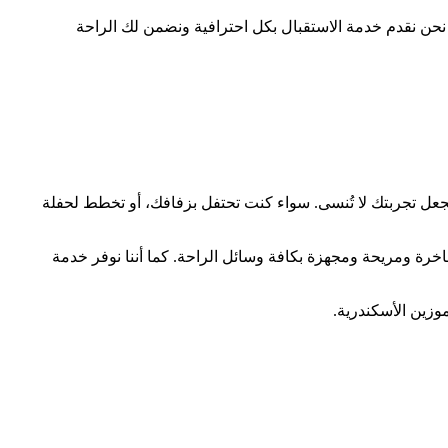
حن نقدم خدمة الاستقبال بكل احترافية ونضمن لك الراحة
تجعل تجربتك لا تُنسى. سواء كنت تحتفل بزفافك، أو تخطط لحفلة
وميزانيتك. لدينا flleet of vehicles متنوعة تتضمن سيارات ليموزين فاخرة ومريحة ومجهزة بكافة وسائل الراحة. كما أننا نوفر خدمة
وزين الأسكندرية.