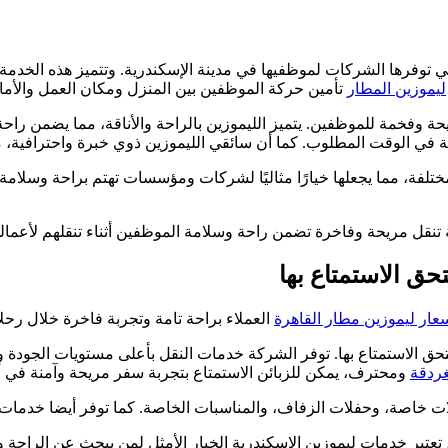
 توفرها الشركات لموظفيها في مدينة الإسكندرية. وتتميز هذه الخدمة با
ليموزين المطار
تأمين حركة الموظفين بين المنزل ومكان العمل والأماكن
ة وفخمة للموظفين. يتميز الليموزين بالراحة والأناقة، مما يضمن راحة
 في الوقت المطلوب. كما أن سائقي الليموزين ذوي خبرة واحترافية، م
ختلفة، مما يجعلها خيارًا مثاليًا لشركات ومؤسسات تهتم براحة وسلامة
 تنقل مريحة وفاخرة تضمن راحة وسلامة الموظفين أثناء تنقلهم لأعمال
ق الاستمتاع بها
عار ليموزين مطار القاهرة
العملاء براحة تامة وتجربة فاخرة خلال رحلات
تحق الاستمتاع بها. توفر الشركة خدمات النقل بأعلى مستويات الجودة 
غردقة
ومحترف، يمكن للزبائن الاستمتاع بتجربة سفر مريحة وآمنة في 
 خاصة، وحفلات الزفاف، والمناسبات الخاصة. كما توفر أيضا خدمات ال
 تعتبر خدمات ليموزين الإسكندرية الخيار الأمثل لمن يبحث عن الراحة و