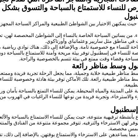
رص للنساء للاستمتاع بالسباحة والتسوق بشكل 
نبول
حيث يمكنهن الاختيار بين الشواطئ الطبيعية والمراكز السباحة المجهزة
. من بساتين السباحة الخاصة بالنساء إلى الشواطئ المخصصة لهن، تجد 
 في مناطق مثل ساريير وعثمانباي وأورتاكوي.
حة للنساء مع خصوصية تامة. وبالإضافة إلى ذلك، هناك نوادي رياضية
ة للنساء في إسطنبول توفر بيئة مريحة وآمنة للاستمتاع بالسباحة دو
بالسباحة وقضاء وقت ممتع في بيئة تتسم بالخصوصية والراحة.
بول وسط مناظر رائعة
ط مناظر طبيعية خلابة وجميلة، مما يجعل الرحلة تجربة فريدة وممتعة
اظر طبيعية رائعة. تلك الأماكن توفر بيئة هادئة وخصوصية للنساء ل
طبيعة.
بة على المدينة والمياه المحيطة. يمكن للنساء التمتع بالسباحة بأمان
دوء والاسترخاء، وتجربة فريدة من نوعها للنساء الراغبات في الهروب 
 إسطنبول
بأنشطة ترفيهية متنوعة، حيث يمكن للنساء الاستمتاع بالسباحة والألع
توفر لهن الاسترخاء والترفيه. تتوفر مجموعة متنوعة من الفنادق وال
 تشمس مخصصة.
ما يساعدهن على الاسترخاء والاستمتاع بوقتهن. بالإضافة إلى ذلك، 