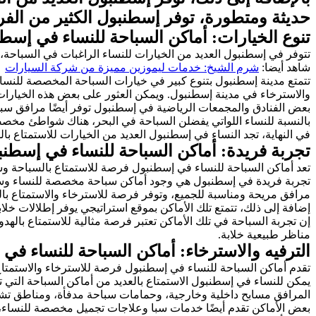
حديثة ومتطورة، توفر إسطنبول الكثير من الف
تنوع الخيارات: أماكن السباحة للنساء في إسط
تتوفر في إسطنبول العديد من الخيارات للنساء الراغبات في السباحة، 
شاهد أيضا:
شرم الشيخ: خدمات ليموزين مميزة من شركة السيارات
تتمتع مدينة إسطنبول بتنوع كبير في خيارات السباحة المخصصة للنساء
والاسترخاء في مدينة إسطنبول. ويمكن العثور على بعض هذه الخيارات
بعض الفنادق والمجمعات الرياضية في إسطنبول توفر أيضًا مرافق سبا
بالنسبة للنساء اللواتي يفضلن السباحة في البحر، هناك شواطئ مخصص
في النهاية، تجد النساء في إسطنبول العديد من الخيارات للاستمتاع 
تجربة فريدة: أماكن السباحة للنساء في إسطن
تعد أماكن السباحة للنساء في إسطنبول فرصة للاستمتاع بالسباحة وس
تجربة فريدة في إسطنبول هي وجود أماكن سباحة مخصصة للنساء وسط من
مرافق مريحة ومناسبة للجميع، وتوفر فرصة للاسترخاء والاستمتاع بال
إضافة إلى ذلك، تتمتع تلك الأماكن بموقع استراتيجي يوفر إطلالات خلا
إن تجربة السباحة في تلك الأماكن تعتبر فرصة مثالية للاستمتاع باله
مناظر طبيعية خلابة.
الترفيه والاسترخاء: أماكن السباحة للنساء في
تقدم أماكن السباحة للنساء في إسطنبول فرصة للاسترخاء والاستمتاع 
يمكن للنساء في إسطنبول الاستمتاع بالعديد من أماكن السباحة التي 
المرافق مسابح داخلية وخارجية، وحمامات سباحة مدفأة، ومناطق
بعض الأماكن تقدم أيضًا خدمات سبا وعلاجات تجميل مخصصة للنساء، م