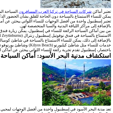
تعتبر أماكن
شركات السياحة في تركيا العرب المسافرون
السباحة الم
يمكن للنساء الاستمتاع بالسباحة دون الحاجة للقلق بشأن الحضور الذ
تعتبر إسطنبول واحدة من أفضل الوجهات للنساء اللواتي يبحثن عن أم
بالإضافة إلى مراكز اللياقة البدنية والسبا المتخصصة لهن.
الاستمتاع بالسباحة في فندق نوفوتيل إسطنبول زنترال (Novotel Istanbul Zeytinburnu) الذي يضم حمام سباحة داخلي مغطى وخاص للنساء وغيرها من وسائل الراحة والاسترخاء.
خدمات للنساء مثل شاطئ كيلبورنو (Kilyos Beach) وشاطئ بورنوفو (Büyükçekmece Beach).
باختصار، إسطنبول تقدم تجربة رائعة للنساء اللواتي يبحثن عن أماكن 
استكشاف مدنية البحر الأسود: أماكن السباحة
تعد مدنة البحر الأسود في إسطنبول واحدة من أفضل الوجهات لمحبي ال