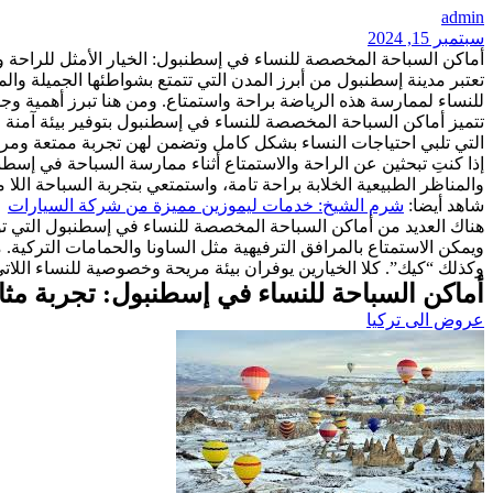
admin
سبتمبر 15, 2024
أماكن السباحة المخصصة للنساء في إسطنبول: الخيار الأمثل للراحة و
تعتبر مدينة إسطنبول من أبرز المدن التي تتمتع بشواطئها الجميلة وال
للنساء لممارسة هذه الرياضة براحة واستمتاع. ومن هنا تبرز أهمية و
تتميز أماكن السباحة المخصصة للنساء في إسطنبول بتوفير بيئة آمنة 
التي تلبي احتياجات النساء بشكل كامل وتضمن لهن تجربة ممتعة ومري
إذا كنتِ تبحثين عن الراحة والاستمتاع أثناء ممارسة السباحة في إسطن
والمناظر الطبيعية الخلابة براحة تامة، واستمتعي بتجربة السباحة اللا مث
شاهد أيضا:
شرم الشيخ: خدمات ليموزين مميزة من شركة السيارات
هناك العديد من أماكن السباحة المخصصة للنساء في إسطنبول التي توفر
ويمكن الاستمتاع بالمرافق الترفيهية مثل الساونا والحمامات التركية.
وكذلك “كيك”. كلا الخيارين يوفران بيئة مريحة وخصوصية للنساء اللاتي
أماكن السباحة للنساء في إسطنبول: تجربة مثال
عروض الى تركيا