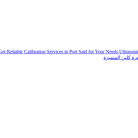
Get Reliable Calibration Services in Port Said for Your Needs
Ultrason
ة كلين المتميزة