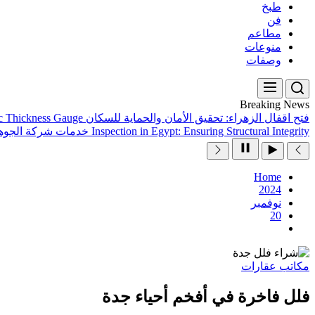
طبخ
فن
مطاعم
منوعات
وصفات
Breaking News
فتح اقفال الزهراء: تحقيق الأمان والحماية للسكان
ic Thickness Gauge
Inspection in Egypt: Ensuring Structural Integrity
خدمات شركة الجوهر
Home
2024
نوفمبر
20
مكاتب عقارات
فلل فاخرة في أفخم أحياء جدة