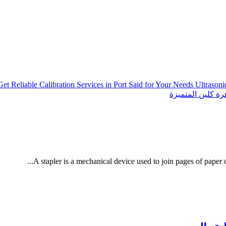
Get Reliable Calibration Services in Port Said for Your Needs
Ultrason
ة كلين المتميزة
A stapler is a mechanical device used to join pages of paper or