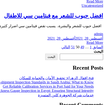
Read More
Uncategorized
افضل حبوب للشعر مع فيتامين سي للاطفال
افضل حبوب للشعر والبشرة، يسبب نقص فيتامين سي اضرار كثيرة للشع
admin
أغسطس 28, 2021
أغسطس 28, 2021
Read More
تعدد
السابق
1
…
49
50
51
التالي
البحث
صفحات
البحث
المقالات
Recent Posts
فتح اقفال الزهراء: تحقيق الأمان والحماية للسكان
-shipment Inspection Standards in Saudi Arabia: What to Know
Get Reliable Calibration Services in Port Said for Your Needs
ckness Gauge Inspection in Egypt: Ensuring Structural Integrity
خدمات شركة الجوهرة كلين المتميزة
Recent Comments