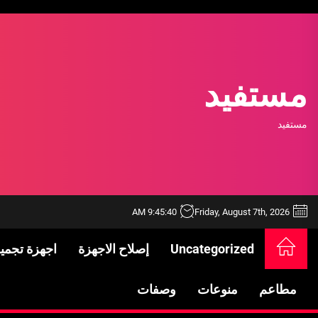
Ski
t
th
conten
مستفيد
مستفيد
9:45:40 AM
Friday, August 7th, 2026
Uncategorized
إصلاح الاجهزة
اجهزة تجمي
خدمات شركة الجوهرة كلين المتميزة
فتح اقفال الزهراء: تحقيق الأمان والحماية ل
مطاعم
منوعات
وصفات
Standards in Saudi Arabia: What to Know