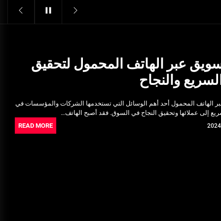
Structural Integrity
يونيو 16, 2025
خدمات شركة الجوهرة كلين المتميزة
فبراير 17, 2025
تسويق عبر الهاتف المحمول لتحقيق
لسريع والنجاح
فتح اقفال الزهراء: تحقيق الأمان
والحماية للسكان
ر الهاتف المحمول أحد أهم الوسائل التي تستخدمها الشركات والمؤسسات في
نوفمبر 22, 2025
يع إلى عملائها وتحقيق النجاح في السوق. فقد أصبح الهاتف…
READ MORE
Pre-shipment Inspection
Standards in Saudi Arabia: What
to Know
أكتوبر 14, 2025
Get Reliable Calibration Services
in Port Said for Your Needs
يونيو 25, 2025