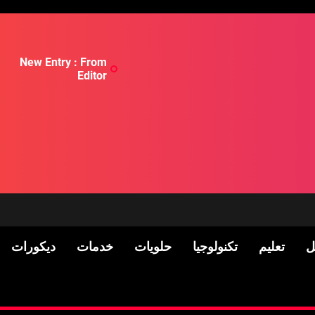
New Entry : From
Editor
ل
تعليم
تكنولوجيا
حلويات
خدمات
ديكورات
لسكان
Pre-shipment Inspection 