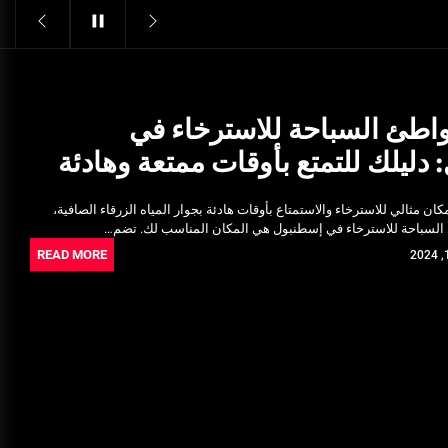
Structural Integrity
يونيو 16, 2025
خدمات شركة الجوهرة كلين المتميزة
فبراير 17, 2025
طئ السباحة للاسترخاء في
دليلك للتمتع بأوقات ممتعة وهادئة
فتح اقفال الزهراء: تحقيق الأمان
والحماية للسكان
ان مثالي للاسترخاء والاستمتاع بأوقات هادئة بجوار المياه الزرقاء الصافية،
نوفمبر 22, 2025
لسباحة للاسترخاء في إسطنبول هي المكان المناسب لك. تضم…
READ MORE
Pre-shipment Inspection
Standards in Saudi Arabia: What
to Know
أكتوبر 14, 2025
Get Reliable Calibration Services
in Port Said for Your Needs
يونيو 25, 2025