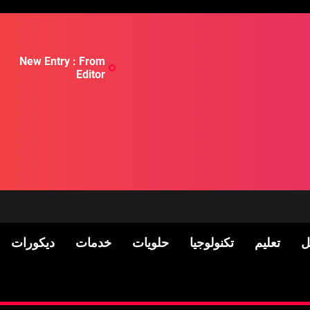
New Entry : From
Editor
ل
تعليم
تكنولوجيا
حلويات
خدمات
ديكورات
لسكان
Pre-shipment Inspection 