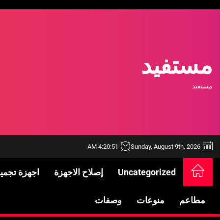
Ski
t
th
conten
مستفيد
مستفيد
4:20:51 AM
Sunday, August 9th, 2026
Uncategorized
إصلاح الاجهزة
اجهزة تجمي
خدمات شركة الجوهرة كلين المتميزة
فتح اقفال الزهراء: تحقيق الأمان والحماية ل
مطاعم
منوعات
وصفات
Standards in Saudi Arabia: What to Know