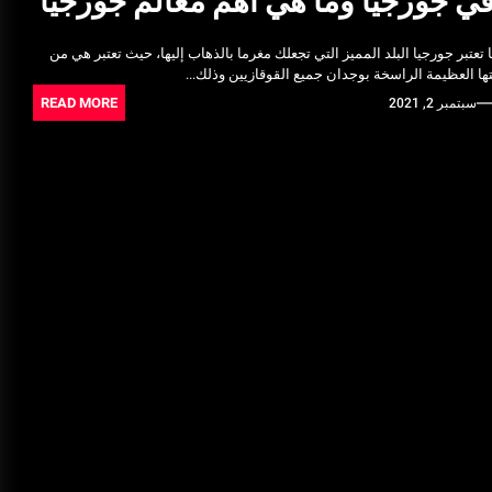
في جورجيا وما هي أهم معالم جورجيا
Ultrasonic Thickness Gauge
Inspection in Egypt: Ensuring
تعتبر جورجيا البلد المميز التي تجعلك مغرما بالذهاب إليها، حيث تعتبر هي من
Structural Integrity
فتها العظيمة الراسخة بوجدان جميع القوقازيين وذلك...
يونيو 16, 2025
READ MORE
سبتمبر 2, 2021
خدمات شركة الجوهرة كلين المتميزة
فبراير 17, 2025