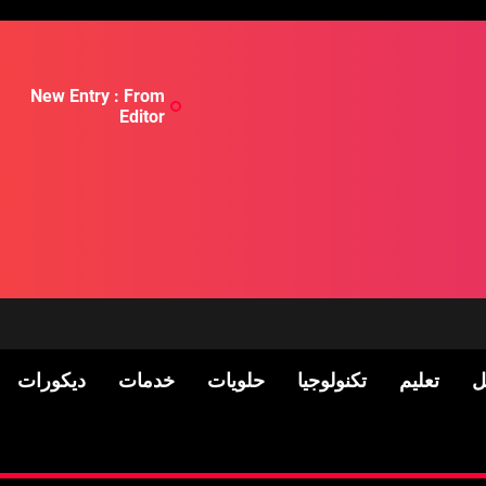
New Entry : From
Editor
ل
تعليم
تكنولوجيا
حلويات
خدمات
ديكورات
لسكان
Pre-shipment Inspection 