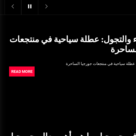
Structural Integrity
يونيو 16, 2025
خدمات شركة الجوهرة كلين المتميزة
فبراير 17, 2025
ء والتجول: عطلة سياحية في منتجعات
لساحرة
فتح اقفال الزهراء: تحقيق الأمان
والحماية للسكان
: عطلة سياحية في منتجعات جورجيا الساحرة
نوفمبر 22, 2025
READ MORE
Pre-shipment Inspection
Standards in Saudi Arabia: What
to Know
أكتوبر 14, 2025
Get Reliable Calibration Services
in Port Said for Your Needs
يونيو 25, 2025