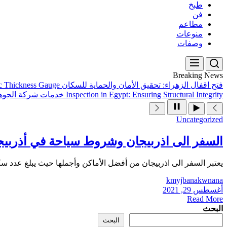
طبخ
فن
مطاعم
منوعات
وصفات
Breaking News
فتح اقفال الزهراء: تحقيق الأمان والحماية للسكان
ic Thickness Gauge
Inspection in Egypt: Ensuring Structural Integrity
خدمات شركة الجوهر
Uncategorized
السفر الى اذربيجان وشروط سياحة في أذربيجان 2
يعتبر السفر الى اذربيجان من أفضل الأماكن وأجملها حيث يبلغ عدد سكانها حوالي 2.2 مليون نسمة وتتميز بخط ساحلي فريد يبلغ 
kmyjbanakwnana
أغسطس 29, 2021
Read More
البحث
البحث