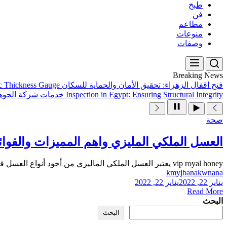
طبخ
فن
مطاعم
منوعات
وصفات
Breaking News
فتح اقفال الزهراء: تحقيق الأمان والحماية للسكان
ic Thickness Gauge
Inspection in Egypt: Ensuring Structural Integrity
خدمات شركة الجوهر
صحة
العسل الملكي المليزي واهم المميزات والفوائ
vip royal honey يعتبر العسل الملكي الماليزي من أجود أنواع العسل في جميع الدول العربية ويتم إضافته إلى بعض الأكلات بسبب طعمه الجذاب الرائع وفوائده...
kmyjbanakwnana
يناير 22, 2022
يناير 22, 2022
Read More
البحث
البحث