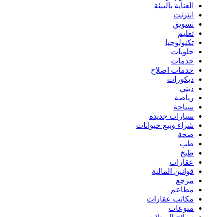
العناية بالبيئة
انترنت
تسويق
تعليم
تكنولوجيا
حلويات
خدمات
خدمات اصلاح
ديكورات
ديني
رياضة
سياحة
سيارات جديدة
شراء وبيع حيوانات
صحة
طب
طبخ
عقارات
قوانين المالية
مرجع
مطاعم
مكاتب عقارات
منوعات