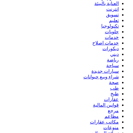
العناية بالبيئة
انترنت
تسويق
تعليم
تكنولوجيا
حلويات
خدمات
خدمات اصلاح
ديكورات
ديني
رياضة
سياحة
سيارات جديدة
شراء وبيع حيوانات
صحة
طب
طبخ
عقارات
قوانين المالية
مرجع
مطاعم
مكاتب عقارات
منوعات