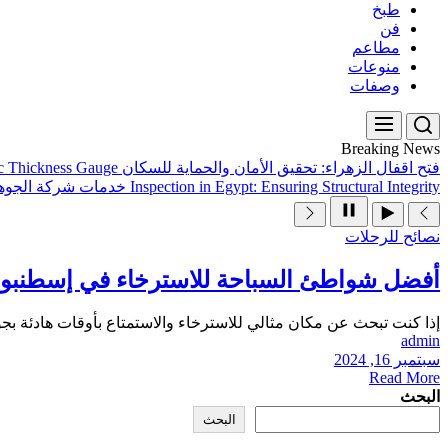
طبخ
فن
مطاعم
منوعات
وصفات
Breaking News
فتح اقفال الزهراء: تحقيق الأمان والحماية للسكان
ic Thickness Gauge
Inspection in Egypt: Ensuring Structural Integrity
خدمات شركة الجوهر
نصائح للرحلات
أفضل شواطئ السباحة للاسترخاء في إسطنبول: 
إذا كنت تبحث عن مكان مثالي للاسترخاء والاستمتاع بأوقات هادئة ب
admin
سبتمبر 16, 2024
Read More
البحث
البحث