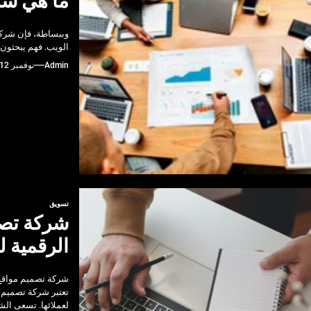
ما هي شر
وببساطة، فإن شركا
الويب. فهم يبحثون
Admin
نوفمبر 12, 2024
تسويق
شركة تصم
الرقمية ل
شركة تصميم مواقع
تعتبر شركة تصميم 
لعملائها. تسعى ال