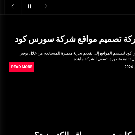
Structural Integrity
يونيو 16, 2025
خدمات شركة الجوهرة كلين المتميزة
فبراير 17, 2025
كة تصميم مواقع شركة سورس كود
فتح اقفال الزهراء: تحقيق الأمان
د لتصميم المواقع إلى تقديم تجربة متميزة للمستخدم من خلال توفير
والحماية للسكان
ل تقنية متطورة. تسعى الشركة جاهدة
نوفمبر 22, 2025
READ MORE
Pre-shipment Inspection
Standards in Saudi Arabia: What
to Know
أكتوبر 14, 2025
Get Reliable Calibration Services
in Port Said for Your Needs
يونيو 25, 2025