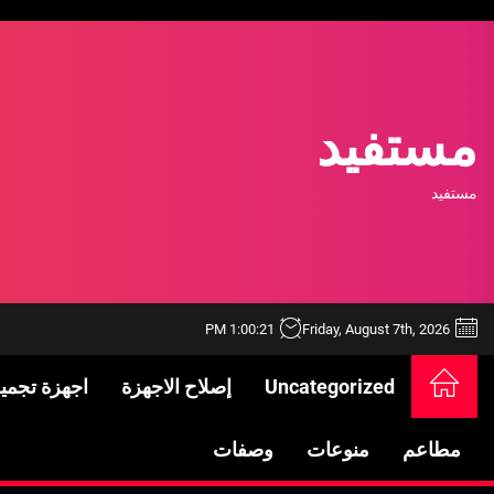
Ski
t
th
conten
مستفيد
مستفيد
1:00:23 PM
Friday, August 7th, 2026
خدمات شركة الجوهرة كلين المتميزة
Uncategorized
إصلاح الاجهزة
اجهزة تجمي
فتح اقفال الزهراء: تحقيق الأمان والحماية ل
مطاعم
منوعات
وصفات
Standards in Saudi Arabia: What to Know