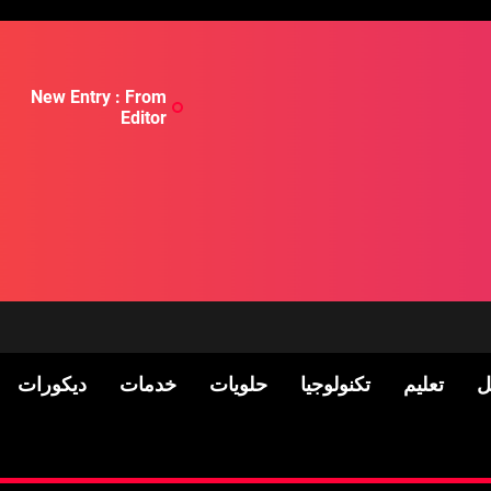
New Entry : From
Editor
ل
تعليم
تكنولوجيا
حلويات
خدمات
ديكورات
لسكان
Pre-shipment Inspection 