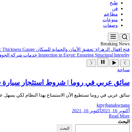
طبخ
فن
مطاعم
منوعات
وصفات
Breaking News
فتح اقفال الزهراء: تحقيق الأمان والحماية للسكان
ic Thickness Gauge
Inspection in Egypt: Ensuring Structural Integrity
خدمات شركة الجوهر
سياحة
سائق عربي في روما | شروط استئجار سيارة في
سائق عربي في روما تستطيع الأن الاستمتاع بهذا النظام لكي يسهل علي
kmyjbanakwnana
أكتوبر 16, 2021
أكتوبر 16, 2021
Read More
البحث
البحث