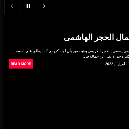
Structural Integrity
يونيو 16, 2025
خدمات شركة الجوهرة كلين المتميزة
فبراير 17, 2025
عمال الحجر الهاشمى
فتح اقفال الزهراء: تحقيق الأمان
مى يسمى بالحجر الكريمي وهو مميز بأن لونه كريمي كما يطلق على أسمه
والحماية للسكان
ثيره جدا لا تقل عن حمالة في...
نوفمبر 22, 2025
READ MORE
أبريل 1, 2022
Pre-shipment Inspection
Standards in Saudi Arabia: What
to Know
أكتوبر 14, 2025
Get Reliable Calibration Services
in Port Said for Your Needs
يونيو 25, 2025