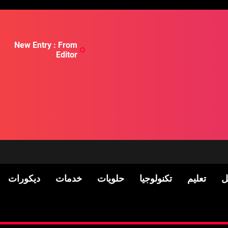
New Entry : From
Editor
ل
تعليم
تكنولوجيا
حلويات
خدمات
ديكورات
لسكان
Pre-shipment Inspection 