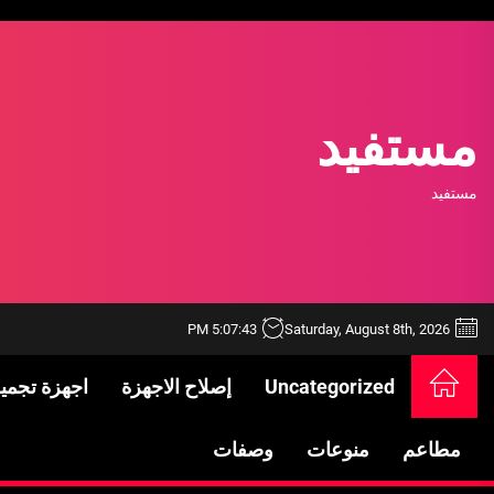
Ski
t
th
conten
مستفيد
مستفيد
5:07:43 PM
Saturday, August 8th, 2026
Uncategorized
إصلاح الاجهزة
اجهزة تجمي
خدمات شركة الجوهرة كلين المتميزة
فتح اقفال الزهراء: تحقيق الأمان والحماية ل
مطاعم
منوعات
وصفات
Standards in Saudi Arabia: What to Know