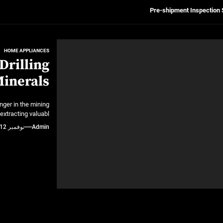
Get Reliable Calibra
Ultrasonic Thickness Gauge Inspectio
HOME APPLIANCES
Drilling
لسكان
inerals
Pre-shipment Inspection 
ger in the mining
Get Reliable Calibra
extracting valuabl…
Admin
نوفمبر 12, 2024
Ultrasonic Thickness Gauge Inspectio