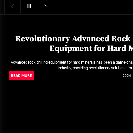
Structural Integrity
يونيو 16, 2025
خدمات شركة الجوهرة كلين المتميزة
فبراير 17, 2025
Revolutionary Advanced Rock 
Equipment for Hard M
فتح اقفال الزهراء: تحقيق الأمان
والحماية للسكان
Advanced rock drilling equipment for hard minerals has been a game-chan
نوفمبر 22, 2025
industry, providing revolutionary solutions for 
READ MORE
Pre-shipment Inspection
Standards in Saudi Arabia: What
to Know
أكتوبر 14, 2025
Get Reliable Calibration Services
in Port Said for Your Needs
يونيو 25, 2025