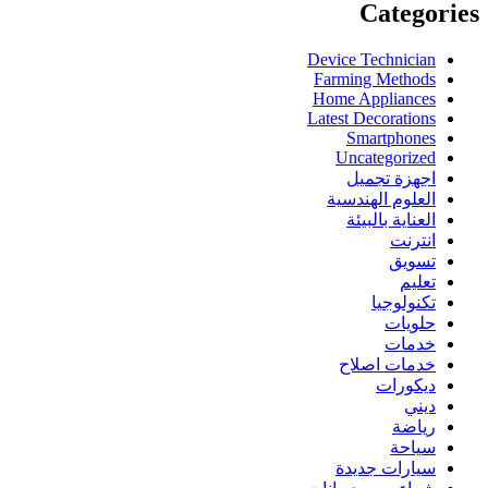
Categories
Device Technician
Farming Methods
Home Appliances
Latest Decorations
Smartphones
Uncategorized
اجهزة تجميل
العلوم الهندسية
العناية بالبيئة
انترنت
تسويق
تعليم
تكنولوجيا
حلويات
خدمات
خدمات اصلاح
ديكورات
ديني
رياضة
سياحة
سيارات جديدة