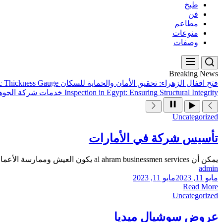
طبخ
فن
مطاعم
منوعات
وصفات
Breaking News
فتح اقفال الزهراء: تحقيق الأمان والحماية للسكان
ic Thickness Gauge
Inspection in Egypt: Ensuring Structural Integrity
خدمات شركة الجوهر
Uncategorized
تأسيس شركة في الأمارات
يمكن أن al ahram businessmen services يكون العيش وممارسة الأعمال التجارية في الإمارات تجربة شاقة للكثيرين ، مع العديد من القوانين واللوائح والإجراءات التي تحكم...
admin
مايو 11, 2023
مايو 11, 2023
Read More
Uncategorized
عروض سوشيال ميديا