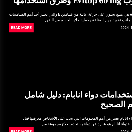
 استخدامها
حبوب evitop 60 mg هي منتج يحتوي على جرعة عالية من فيتامين E والتي تعتبر أحد أهم الفيتامينات
جانب تقوية جهاز المناعة وحماية خلايا الجسم من الضرر…
READ MORE
تخدامات دواء انابام: دليل شامل
م الصحيح
 انابام تعتبر من أهم المعلومات التي يجب على الأشخاص معرفتها قبل
. فدواء انابام هو عبارة عن دواء يستخدم لعلاج مجموعة من…
READ MORE