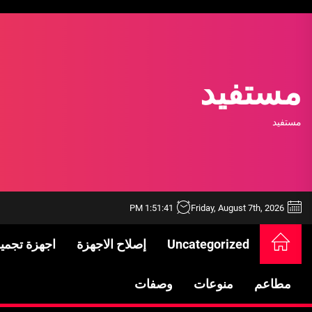
Ski
t
th
conten
مستفيد
مستفيد
1:51:41 PM
Friday, August 7th, 2026
Uncategorized
إصلاح الاجهزة
اجهزة تجمي
خدمات شركة الجوهرة كلين المتميزة
فتح اقفال الزهراء: تحقيق الأمان والحماية ل
مطاعم
منوعات
وصفات
Standards in Saudi Arabia: What to Know