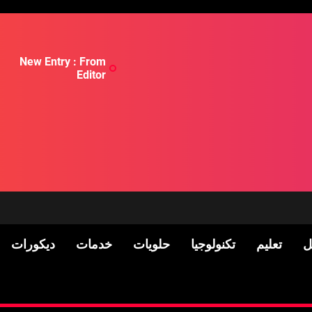
New Entry : From
Editor
ل
تعليم
تكنولوجيا
حلويات
خدمات
ديكورات
لسكان
Pre-shipment Inspection 