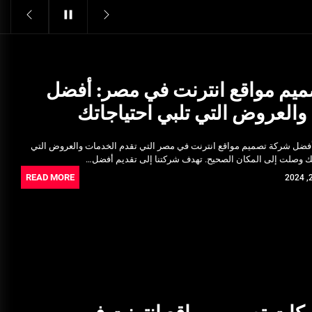
Structural Integrity
يونيو 16, 2025
خدمات شركة الجوهرة كلين المتميزة
فبراير 17, 2025
يم مواقع انترنت في مصر: أفضل
والعروض التي تلبي احتياجاتك
فتح اقفال الزهراء: تحقيق الأمان
والحماية للسكان
فضل شركة تصميم مواقع انترنت في مصر التي تقدم الخدمات والعروض التي
نوفمبر 22, 2025
إنك وصلت إلى المكان الصحيح. تهدف شركتنا إلى تقديم أفضل…
READ MORE
Pre-shipment Inspection
Standards in Saudi Arabia: What
to Know
أكتوبر 14, 2025
Get Reliable Calibration Services
in Port Said for Your Needs
يونيو 25, 2025