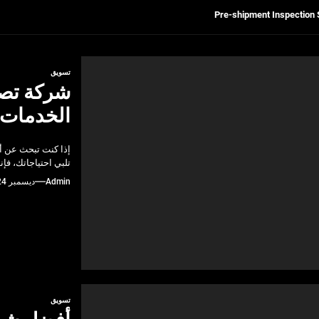
Get Reliable Calibra
Ultrasonic Thickness Gauge Inspectio
تسويق
شركة تصم
لسكان
الخدمات 
Pre-shipment Inspection 
إذا كنت تبحث عن أ
Get Reliable Calibra
تلبي احتياجاتك، ف
Admin
ديسمبر 24, 2024
Ultrasonic Thickness Gauge Inspectio
تسويق