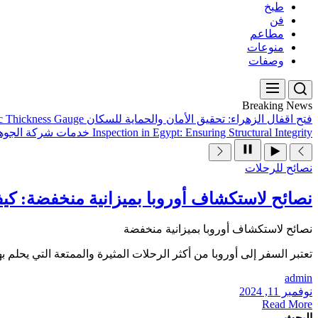
طبخ
فن
مطاعم
منوعات
وصفات
Breaking News
فتح اقفال الزهراء: تحقيق الأمان والحماية للسكان
ic Thickness Gauge
Inspection in Egypt: Ensuring Structural Integrity
خدمات شركة الجوهر
نصائح للرحلات
نصائح لاستكشاف أوروبا بميزانية منخفضة: كيف
نصائح لاستكشاف أوروبا بميزانية منخفضة
تعتبر السفر إلى أوروبا من أكثر الرحلات المثيرة والممتعة التي يحلم به
admin
نوفمبر 11, 2024
Read More
البحث