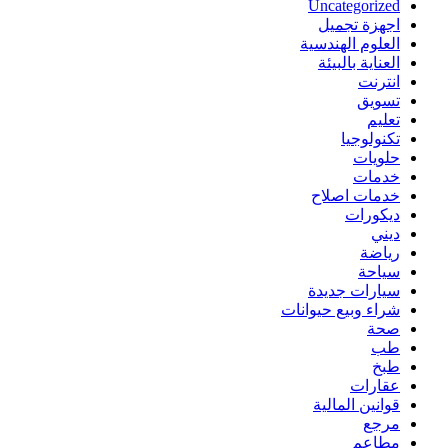
Uncategorized
اجهزة تجميل
العلوم الهندسية
العناية بالبيئة
انترنت
تسويق
تعليم
تكنولوجيا
حلويات
خدمات
خدمات اصلاح
ديكورات
ديني
رياضة
سياحة
سيارات جديدة
شراء وبيع حيوانات
صحة
طب
طبخ
عقارات
قوانين المالية
مرجع
مطاعم