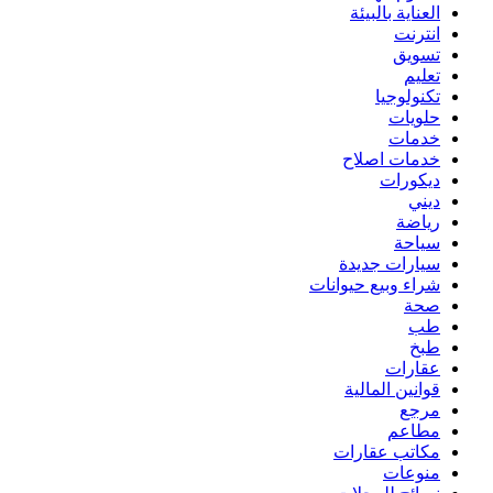
العناية بالبيئة
انترنت
تسويق
تعليم
تكنولوجيا
حلويات
خدمات
خدمات اصلاح
ديكورات
ديني
رياضة
سياحة
سيارات جديدة
شراء وبيع حيوانات
صحة
طب
طبخ
عقارات
قوانين المالية
مرجع
مطاعم
مكاتب عقارات
منوعات