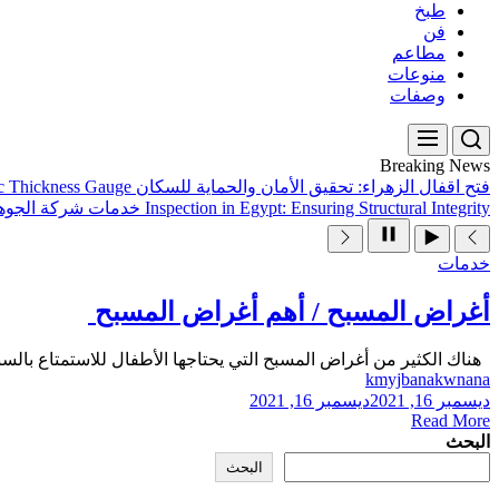
طبخ
فن
مطاعم
منوعات
وصفات
Breaking News
فتح اقفال الزهراء: تحقيق الأمان والحماية للسكان
ic Thickness Gauge
Inspection in Egypt: Ensuring Structural Integrity
خدمات شركة الجوهر
خدمات
أغراض المسبح / أهم أغراض المسبح
هناك الكثير من أغراض المسبح التي يحتاجها الأطفال للاستمتاع بالسب
kmyjbanakwnana
ديسمبر 16, 2021
ديسمبر 16, 2021
Read More
البحث
البحث