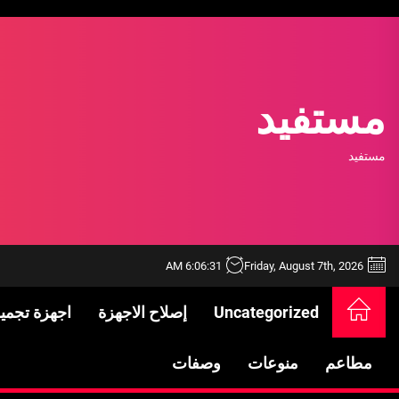
Ski
t
th
conten
مستفيد
مستفيد
6:06:31 AM
Friday, August 7th, 2026
خدمات شركة الجوهرة كلين المتميزة
Uncategorized
إصلاح الاجهزة
اجهزة تجمي
فتح اقفال الزهراء: تحقيق الأمان والحماية ل
مطاعم
منوعات
وصفات
Standards in Saudi Arabia: What to Know