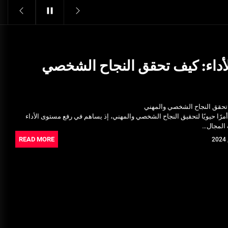
Structural Integrity
يونيو 16, 2025
خدمات شركة الجوهرة كلين المتميزة
فبراير 17, 2025
أداء: كيف تحقق النجاح الشخصي
فتح اقفال الزهراء: تحقيق الأمان
والحماية للسكان
 تحقق النجاح الشخصي والمهني
نوفمبر 22, 2025
 أمرًا حيويًا لتحقيق النجاح الشخصي والمهني، إذ يساهم في رفع مستوى الأداء
 المجال…
Pre-shipment Inspection
READ MORE
Standards in Saudi Arabia: What
to Know
أكتوبر 14, 2025
Get Reliable Calibration Services
in Port Said for Your Needs
يونيو 25, 2025