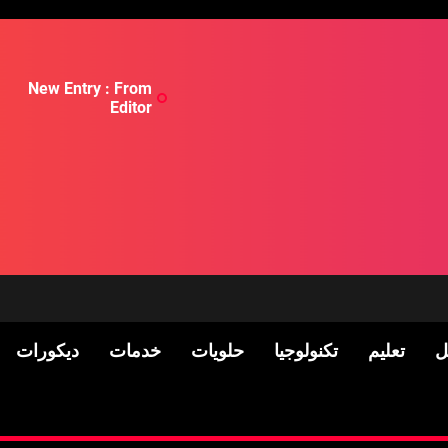
New Entry : From
Editor
ل
تعليم
تكنولوجيا
حلويات
خدمات
ديكورات
لسكان
Pre-shipment Inspection 