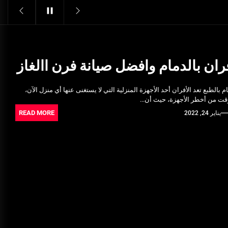
Structural Integrity
يونيو 16, 2025
خدمات شركة الجوهرة كلين المتميزة
فبراير 17, 2025
ان بالدمام وافضل صيانة فرن االغاز
فتح اقفال الزهراء: تحقيق الأمان
 بالطبع تعد الأفران أحد الأجهزة المنزلية التي لا يستغنى عنها أي منزل الآن،
والحماية للسكان
قت من أخطر الأجهزة، حيث أن...
نوفمبر 22, 2025
READ MORE
يناير 24, 2022
Pre-shipment Inspection
Standards in Saudi Arabia: What
to Know
أكتوبر 14, 2025
Get Reliable Calibration Services
in Port Said for Your Needs
يونيو 25, 2025