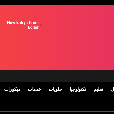
New Entry : From
Editor
ل
تعليم
تكنولوجيا
حلويات
خدمات
ديكورات
لسكان
Pre-shipment Inspection 