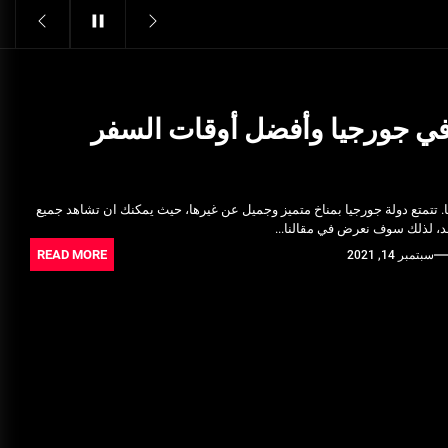
Structural Integrity
يونيو 16, 2025
خدمات شركة الجوهرة كلين المتميزة
فبراير 17, 2025
 جورجيا وأفضل أوقات السفر
فتح اقفال الزهراء: تحقيق الأمان
والحماية للسكان
تتمتع دولة جورجيا بمناخ متميز وجميل عن غيرها، حيث يمكنك ان تشاهد جميع
نوفمبر 22, 2025
، لذلك سوف نعرض في مقالنا...
READ MORE
سبتمبر 14, 2021
Pre-shipment Inspection
Standards in Saudi Arabia: What
to Know
أكتوبر 14, 2025
Get Reliable Calibration Services
in Port Said for Your Needs
يونيو 25, 2025