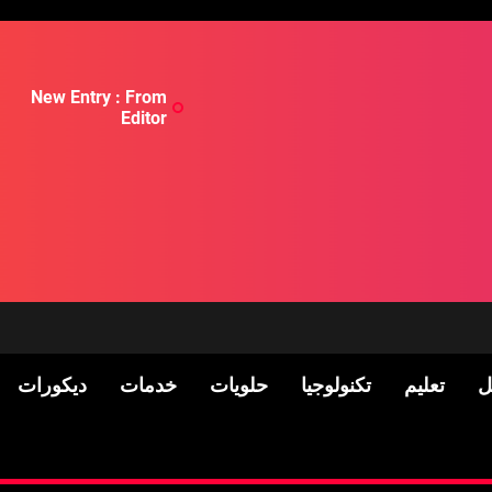
New Entry : From
Editor
ل
تعليم
تكنولوجيا
حلويات
خدمات
ديكورات
لسكان
Pre-shipment Inspection 