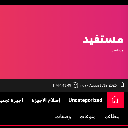
Ski
t
th
conten
مستفيد
مستفيد
4:43:49 PM
Friday, August 7th, 2026
Uncategorized
إصلاح الاجهزة
اجهزة تجمي
خدمات شركة الجوهرة كلين المتميزة
فتح اقفال الزهراء: تحقيق الأمان والحماية ل
مطاعم
منوعات
وصفات
Standards in Saudi Arabia: What to Know