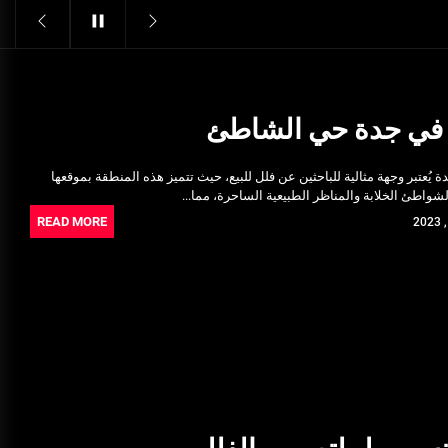
Structural Integrity
يونيو 16, 2025
خدمات شركة الجوهرة كلين المتميزة
فبراير 17, 2025
ع في جدة حي الشاطئ
فتح اقفال الزهراء: تحقيق الأمان
ُعتبر وجهة مثالية للباحثين عن فلل للبيع، حيث تتميز هذه المنطقة بموقعها
والحماية للسكان
لشواطئ الخلابة والمناظر الطبيعية الساحرة، مما...
نوفمبر 22, 2025
READ MORE
Pre-shipment Inspection
Standards in Saudi Arabia: What
to Know
أكتوبر 14, 2025
Get Reliable Calibration Services
in Port Said for Your Needs
يونيو 25, 2025