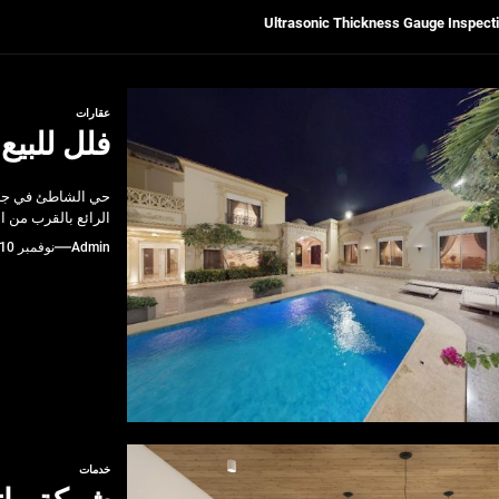
لسكان
Pre-shipment Inspection 
عقارات
فلل للبي
Get Reliable Calibra
حي الشاطئ في جدة ي
Ultrasonic Thickness Gauge Inspectio
الرائع بالقرب من ا
Admin
نوفمبر 10, 2023
خدمات