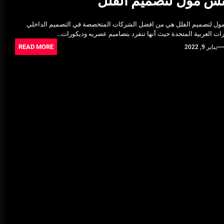
س مول لتصميم الفلل
Ultrasonic Thickness Gauge
Inspection in Egypt: Ensuring
مول لتصميم الفلل هي من افضل الشركات المتخصصة في التصميم الداخلي
Structural Integrity
رات العربية المتحدة حيث أنها تنفرد بتصاميم عصريه وديكورات...
يونيو 16, 2025
READ MORE
يناير 9, 2022
خدمات شركة الجوهرة كلين المتميزة
فبراير 17, 2025