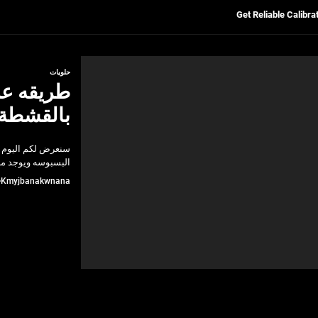
Ultrasonic Thickness Gauge Inspectio
حلويات
لسكان
طريقه ع
Pre-shipment Inspection 
بالقشطة
Get Reliable Calibra
سنعرض لكم اليوم 
Ultrasonic Thickness Gauge Inspectio
البسبوسه ويوجد منه
Kmyjbanakwnana