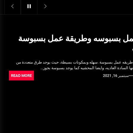
Structural Integrity
يونيو 16, 2025
خدمات شركة الجوهرة كلين المتميزة
فبراير 17, 2025
مل بسبوسه وطريقة عمل بسبوسة
فتح اقفال الزهراء: تحقيق الأمان
والحماية للسكان
طريقه عمل بسبوسة .سهله وبمكونات بسيطة، حيث يوجد طرق متعددة من
نوفمبر 22, 2025
ا السادة العاديه، وايضا المحشيه كما يوجد بسبوسة بجوز...
READ MORE
سبتمبر 16, 2021
Pre-shipment Inspection
Standards in Saudi Arabia: What
to Know
أكتوبر 14, 2025
Get Reliable Calibration Services
in Port Said for Your Needs
يونيو 25, 2025