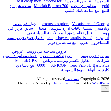
best cheap metal detec
ساعة شوبارد
Minelab E
hurghada
جولة في مدينة
excur
سائق عربي في
باقات 
تكلفة السياحة
أفضل فندق في تبليسي
or
ب
عروض
عروض سياحية
افضل محامي تأسيس
اجهزة
Minelab GPX
مقاو
بيع باشا دي
6000
All rights
Theme: JoltNews B