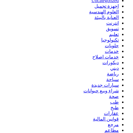
Uncategorized
اجهزة تجميل
العلوم الهندسية
العناية بالبيئة
انترنت
تسويق
تعليم
تكنولوجيا
حلويات
خدمات
خدمات اصلاح
ديكورات
ديني
رياضة
سياحة
سيارات جديدة
شراء وبيع حيوانات
صحة
طب
طبخ
عقارات
قوانين المالية
مرجع
مطاعم