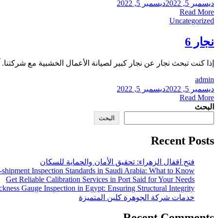
ديسمبر 5, 2022
ديسمبر 5, 2022
Read More
Uncategorized
نجار 6
إذا كنت تبحث نجار عن نجار كبير لصيانة الأعمال الخشبية مع شركتنا. آدان كاربنتر.بيت التصليح 6 يقدم لك فتح اقف
admin
ديسمبر 5, 2022
ديسمبر 5, 2022
Read More
البحث
البحث
Recent Posts
فتح اقفال الزهراء: تحقيق الأمان والحماية للسكان
-shipment Inspection Standards in Saudi Arabia: What to Know
Get Reliable Calibration Services in Port Said for Your Needs
ckness Gauge Inspection in Egypt: Ensuring Structural Integrity
خدمات شركة الجوهرة كلين المتميزة
Recent Comments