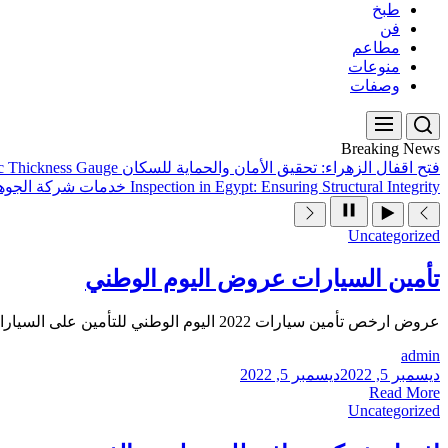
طبخ
فن
مطاعم
منوعات
وصفات
Breaking News
فتح اقفال الزهراء: تحقيق الأمان والحماية للسكان
ic Thickness Gauge
Inspection in Egypt: Ensuring Structural Integrity
خدمات شركة الجوهر
Uncategorized
تأمين السيارات عروض اليوم الوطني
عروض ارخص تأمين سيارات 2022 اليوم الوطني للتأمين على السيارات هي مجموعة من الخصومات والعروض والصفقات المتاحة لعملاء التأمين على السيارات في يوم معين من...
admin
ديسمبر 5, 2022
ديسمبر 5, 2022
Read More
Uncategorized