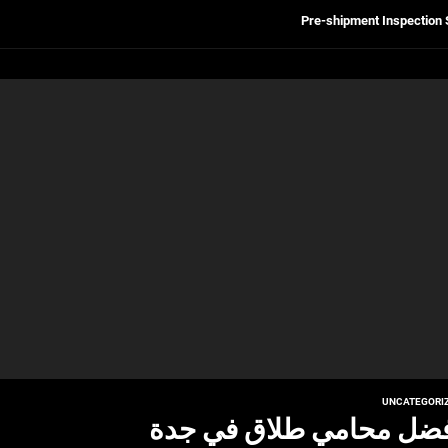
Get Reliable Calibra
Ultrasonic Thickness Gauge Inspectio
لسكان
Pre-shipment Inspection 
Get Reliable Calibra
Ultrasonic Thickness Gauge Inspectio
UNCATEGORI
ضل محامي طلاق في جدة