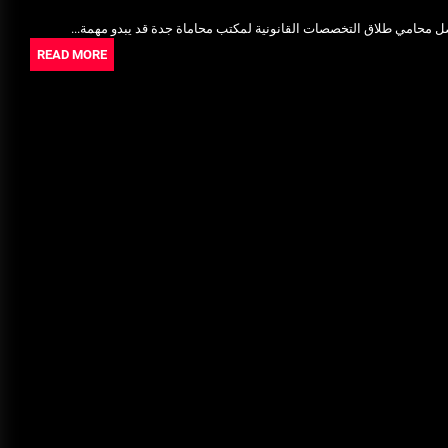
Ultrasonic Thickness Gauge
ل محامي طلاق التخصصات القانونية لمكتب محاماة جدة قد يبدو مهمة...
Inspection in Egypt: Ensuring
READ MORE
Structural Integrity
يونيو 16, 2025
خدمات شركة الجوهرة كلين المتميزة
فبراير 17, 2025