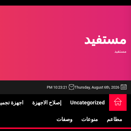
Ski
t
th
conten
مستفيد
مستفيد
10:23:22 PM
Thursday, August 6th, 2026
Uncategorized
إصلاح الاجهزة
اجهزة تجمي
خدمات شركة الجوهرة كلين المتميزة
فتح اقفال الزهراء: تحقيق الأمان والحماية ل
مطاعم
منوعات
وصفات
Standards in Saudi Arabia: What to Know