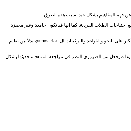
اب عن فهم المفاهيم بشكل جيد بسبب هذه الطرق
مع احتياجات الطلاب الفردية. كما أنها قد تكون جامدة وغير محفزة
بالإضافة إلى ذلك، قد تكون المناهج التقليدية محدودة في تعليم مهارات التحدث والاستماع والقراءة والكتابة بشكل شامل. وقد تكون تركيزها أكثر على النحو والقواعد والتركيبات ال grammatrical بدلاً من تعليم
علم. وذلك يجعل من الضروري النظر في مراجعة المناهج وتحديثها بشكل