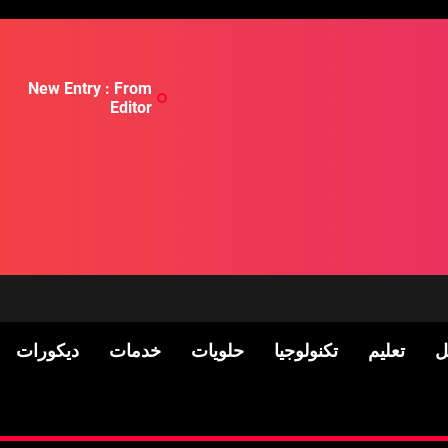
New Entry : From
Editor
ل
تعليم
تكنولوجيا
حلويات
خدمات
ديكورات
لسكان
Pre-shipment Inspection 