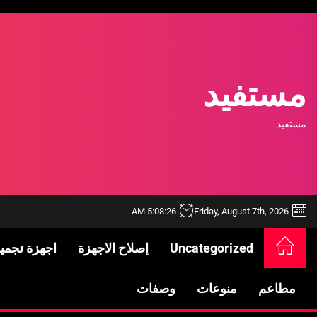
Ski
t
th
conten
مستفيد
مستفيد
5:08:26 AM
Friday, August 7th, 2026
Uncategorized
إصلاح الاجهزة
اجهزة تجمي
خدمات شركة الجوهرة كلين المتميزة
فتح اقفال الزهراء: تحقيق الأمان والحماية ل
مطاعم
منوعات
وصفات
Standards in Saudi Arabia: What to Know