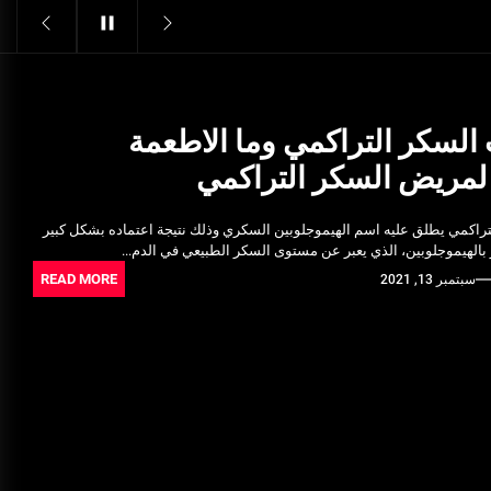
Structural Integrity
يونيو 16, 2025
خدمات شركة الجوهرة كلين المتميزة
فبراير 17, 2025
السكر التراكمي وما الاطعمة
 لمريض السكر التراكمي
فتح اقفال الزهراء: تحقيق الأمان
والحماية للسكان
راكمي يطلق عليه اسم الهيموجلوبين السكري وذلك نتيجة اعتماده بشكل كبير
نوفمبر 22, 2025
بالهيموجلوبين، الذي يعبر عن مستوى السكر الطبيعي في الدم...
READ MORE
سبتمبر 13, 2021
Pre-shipment Inspection
Standards in Saudi Arabia: What
to Know
أكتوبر 14, 2025
Get Reliable Calibration Services
in Port Said for Your Needs
يونيو 25, 2025